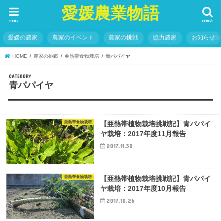
愛媛農業物語
menu
search
愛媛の農家
農家のイベント
農家の挑戦
協力農家
お知らせ
HOME
農家の挑戦
亜熱帯食物栽培
青パパイヤ
青パパイヤ
亜熱帯食物栽培
【亜熱帯植物栽培挑戦記】青パパイ
ヤ栽培：2017年度11月報告
2017.11.30
亜熱帯食物栽培
【亜熱帯植物栽培挑戦記】青パパイ
ヤ栽培：2017年度10月報告
2017.10.26