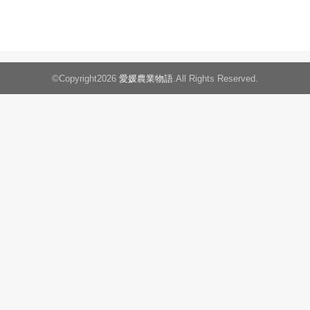
©Copyright2026
愛媛農業物語
.All Rights Reserved.