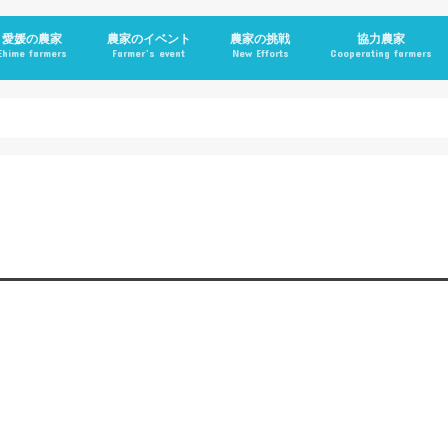
愛媛の農家
農家のイベント
農家の挑戦
協力農家
Ehime farmers
Farmer’s event
New Efforts
Cooperating farmers
亜熱帯食物栽培