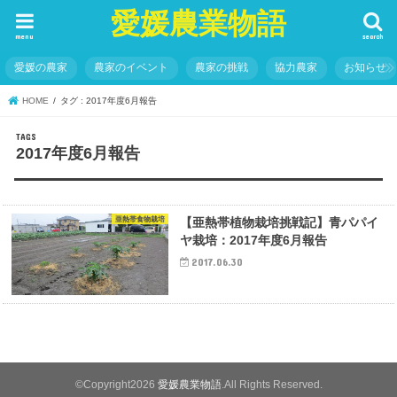
愛媛農業物語
menu
search
愛媛の農家
農家のイベント
農家の挑戦
協力農家
お知らせ
HOME
タグ : 2017年度6月報告
2017年度6月報告
亜熱帯食物栽培
【亜熱帯植物栽培挑戦記】青パパイ
ヤ栽培：2017年度6月報告
2017.06.30
©Copyright2026
愛媛農業物語
.All Rights Reserved.