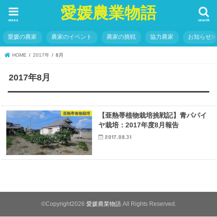
愛媛農業物語
menu
search
愛媛の農家
農家のイベント
農家の挑戦
協力農家
お知らせ
HOME
2017年
8月
2017年8月
亜熱帯食物栽培
【亜熱帯植物栽培挑戦記】青パパイ
ヤ栽培：2017年度8月報告
2017.08.31
©Copyright2026
愛媛農業物語
.All Rights Reserved.